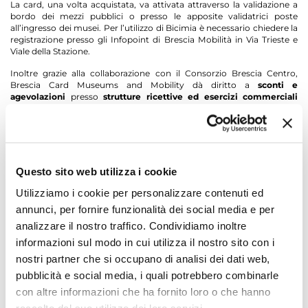
La card, una volta acquistata, va attivata attraverso la validazione a
bordo dei mezzi pubblici o presso le apposite validatrici poste
all’ingresso dei musei. Per l’utilizzo di Bicimia è necessario chiedere la
registrazione presso gli Infopoint di Brescia Mobilità in Via Trieste e
Viale della Stazione.
Inoltre grazie alla collaborazione con il Consorzio Brescia Centro,
Brescia Card Museums and Mobility dà diritto a
sconti e
agevolazioni
presso
strutture ricettive ed esercizi commerciali
convenzionati
.
Brescia Card Museums and Mobility può essere acquistata presso gli
Infopoint Turismo e Mobilità in Via Trieste, Viale della Stazione e Via
San Bartolomeo e presso i musei coinvolti.
Questo sito web utilizza i cookie
Scarica il flyer
Utilizziamo i cookie per personalizzare contenuti ed
Scarica la brochure
annunci, per fornire funzionalità dei social media e per
CONDIVIDI CON
analizzare il nostro traffico. Condividiamo inoltre
informazioni sul modo in cui utilizza il nostro sito con i
nostri partner che si occupano di analisi dei dati web,
pubblicità e social media, i quali potrebbero combinarle
con altre informazioni che ha fornito loro o che hanno