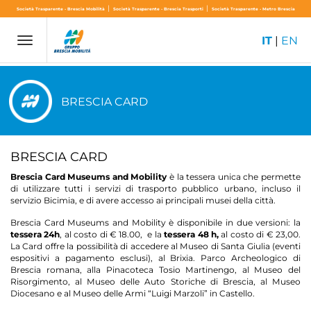
|
|
Società Trasparente - Brescia Mobilità
Società Trasparente - Brescia Trasporti
Società Trasparente - Metro Brescia
IT
|
EN
Toggle
navigation
BRESCIA CARD
BRESCIA CARD
Brescia Card Museums and Mobility
è
la tessera unica che permette
di utilizzare tutti i servizi di trasporto pubblico urbano, incluso il
servizio Bicimia, e di avere accesso ai principali musei della città.
Brescia Card Museums and Mobility è disponibile in due versioni: la
tessera 24h
, al costo di € 18.00, e la
tessera 48 h,
al costo di € 23,00.
La Card offre la possibilità di accedere al Museo di Santa Giulia (eventi
espositivi a pagamento esclusi), al Brixia. Parco Archeologico di
Brescia romana, alla Pinacoteca Tosio Martinengo, al Museo del
Risorgimento, al Museo delle Auto Storiche di Brescia, al Museo
Diocesano e al Museo delle Armi “Luigi Marzoli” in Castello.