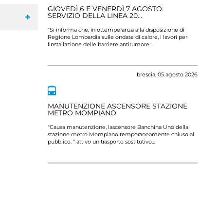
GIOVEDÌ 6 E VENERDÌ 7 AGOSTO:
L
.
+
SERVIZIO DELLA LINEA 20...
D
29 luglio
"Si informa che, in ottemperanza alla disposizione di
Si
), al fine di
Regione Lombardia sulle ondate di calore, i lavori per
or
linstallazione delle barriere antirumore...
ma
7 luglio 2026
brescia,
05 agosto 2026
HIUSURA
MANUTENZIONE ASCENSORE STAZIONE
M
METRO MOMPIANO
L
ca 15 giorni),
"Causa manutenzione, lascensore Banchina Uno della
"S
eviato per
stazione metro Mompiano temporaneamente chiuso al
Re
pubblico. " attivo un trasporto sostitutivo...
li