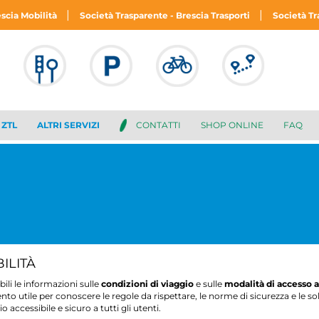
|
|
escia Mobilità
Società Trasparente - Brescia Trasporti
Società Tr
ZTL
ALTRI SERVIZI
CONTATTI
SHOP ONLINE
FAQ
ILITÀ
ili le informazioni sulle
condizioni di viaggio
e sulle
modalità di accesso a
brescia,
29 luglio 2026
brescia,
2
nto utile per conoscere le regole da rispettare, le norme di sicurezza e le so
o accessibile e sicuro a tutti gli utenti.