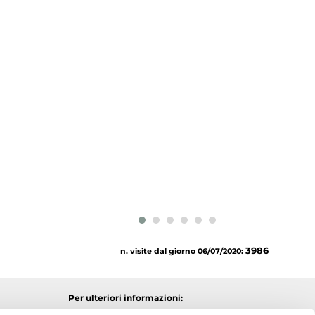
3986
n. visite dal giorno 06/07/2020:
Per ulteriori informazioni: