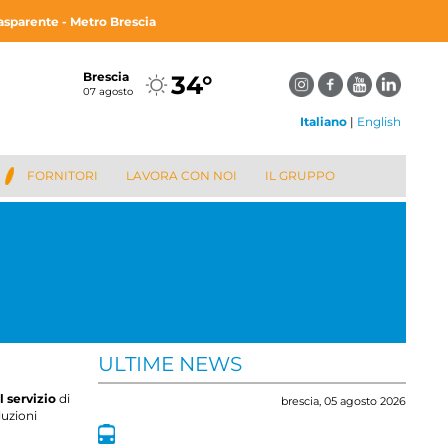
asparente - Metro Brescia
Brescia
34°
07 agosto
Italiano
|
English
FORNITORI
LAVORA CON NOI
IL GRUPPO
ULTIME NEWS
l servizio
di
8 luglio 2026
brescia,
05 agosto 2026
luzioni