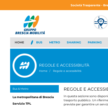
Società Trasparente - Br
HOME
BUS
METRO
SHARING
PARKING
REGOLE E ACCESSIBILITÀ
Home
Regole e accessibilità
REGOLE E ACCESSIB
Bus & Metro
In questa sezione sono disponib
brescia,
30 luglio 2026
La metropolitana di Brescia
trasporto pubblico. Un riferime
Servizio TPL
previste per garantire un servizi