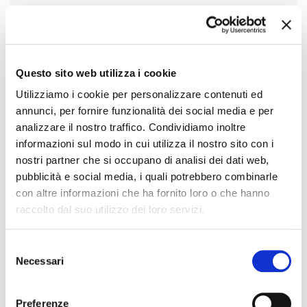
19/12/2022 00:00
SCADUTO
+
AVVISO PUBBLICO PER LA RACCOLTA DI
MANIFESTAZIONI DI INTERESSE DA PARTE DI
OPERATORI ECONOMICI DI CUI ALL’ART. 45
DEL D.LGS. 50/2016, FINALIZZATA
Questo sito web utilizza i cookie
ALL’AFFIDAMENTO DEL SERVIZIO DI...
Utilizziamo i cookie per personalizzare contenuti ed
annunci, per fornire funzionalità dei social media e per
14/12/2022 00:00
SCADUTO
analizzare il nostro traffico. Condividiamo inoltre
+
AVVISO PUBBLICO PER LA VENDITA, A LOTTI,
DI N. 53 AUTOBUS DI TIPO URBANO DI
informazioni sul modo in cui utilizza il nostro sito con i
PROPRIETÀ DI BRESCIA TRASPORTI S.P.A.
nostri partner che si occupano di analisi dei dati web,
pubblicità e social media, i quali potrebbero combinarle
28/11/2022 00:00
SCADUTO
con altre informazioni che ha fornito loro o che hanno
+
AVVISO PERIODICO INDICATIVO AVENTE
raccolto dal suo utilizzo dei loro servizi.
VALORE DI INDIZIONE DI GARA PER LA
RACCOLTA DI MANIFESTAZIONI DI INTERESSE
PER L’EVENTUALE AFFIDAMENTO DEL
CONTRATTO DI APPALTO AVENTE AD...
Selezione
Necessari
del
31/12/2014 00:00
SCADUTO
consenso
+
Avviso esplorativo per legali
Preferenze