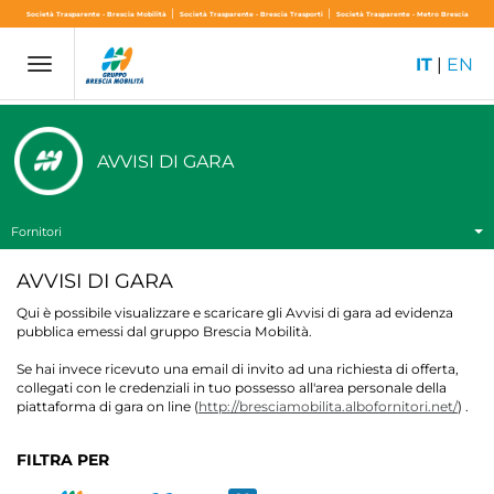
|
|
Società Trasparente - Brescia Mobilità
Società Trasparente - Brescia Trasporti
Società Trasparente - Metro Brescia
IT
|
EN
Toggle
navigation
AVVISI DI GARA
Fornitori
AVVISI DI GARA
Qui è possibile visualizzare e scaricare gli Avvisi di gara ad evidenza
pubblica emessi dal gruppo Brescia Mobilità.
Se hai invece ricevuto una email di invito ad una richiesta di offerta,
collegati con le credenziali in tuo possesso all'area personale della
piattaforma di gara on line (
http://bresciamobilita.albofornitori.net/
) .
FILTRA PER