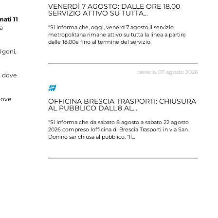
HIUSURA
VENERDÌ 7 AGOSTO: DALLE ORE 18.00
L
SERVIZIO ATTIVO SU TUTTA...
D
mati 11
ia
osto 2026
"Si informa che, oggi, venerd 7 agosto,il servizio
Si
 corse della
metropolitana rimane attivo su tutta la linea a partire
12
dalle 18.00e fino al termine del servizio.
me
Ugoni,
0 luglio 2026
brescia,
07 agosto 2026
, dove
 dove
TI
OFFICINA BRESCIA TRASPORTI: CHIUSURA
L
AL PUBBLICO DALL’8 AL...
F
l Gruppo
"Si informa che da sabato 8 agosto a sabato 22 agosto
Si
27. Da luned
2026 compreso lofficina di Brescia Trasporti in via San
fi
Donino sar chiusa al pubblico. "Il...
se