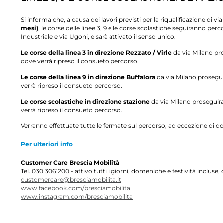
KE POINT: ORARI ESTIVI DAL 7 AL 24
SERVIZIO BUS N
GOSTO
RADIO ONDA D’U
Si informa che, a causa dei lavori previsti per la riqualificazione di vi
informa che da venerd 7 agosto a luned 24 agosto il
mesi)
, le corse delle linee 3, 9 e le corse scolastiche seguiranno per
Si informa che, da merc
e Point osserver un orario estivo. Il servizio sar attivo
occasione della Festa Ra
Industriale e via Ugoni, e sarà attivato il senso unico.
 luned al venerd con orario...
servizio bus notturno.Per
mercoled 5 a sabato 22 
Le corse della linea 3 in direzione Rezzato / Virle
da via Milano pros
Festa Radio Onda dUrto, 
dove verrà ripreso il consueto percorso.
notturno.Per utilizzareil
necessario essere in poss
brescia,
31 luglio 2026
Le corse della linea 9 in direzione Buffalora
da via Milano proseguir
Zona 1. "Linea sostitut
verrà ripreso il consueto percorso.
direzione Prealpino Il se
via Chiappa, in corrisp
Le corse scolastiche in direzione stazione
da via Milano proseguiran
STA DI RADIO ONDA D'URTO: METRO
SantEufemia, nei seguen
OLUNGATA E BUS NAVETTA...
verrà ripreso il consueto percorso.
e gioved: ore 1.50 venerd
servizio effettuer ferma
 occasione della nuova edizione della Festa di Radio
SantEufemia), c.so Bazo
Verranno effettuate tutte le fermate sul percorso, ad eccezione di d
a dUrto, in programma dal 5 al 22 agosto 2026 presso
Stazione Metro Poliambu
a feste di via Serenissima, il...
Stazione Metro Lamarmo
Per ulteriori info
(via Cefalonia), Autostaz
(via Calatafimi), Stazio
Customer Care Brescia Mobilità
Battisti), Stazione Metr
Ospedale (via Schivardi
Tel. 030 3061200 - attivo tutti i giorni, domeniche e festività incluse, 
Stazione Metro Mompian
customercare@bresciamobilita.it
Casazza (via Triumplina
www.facebook.com/bresciamobilita
(Parcheggio Metro Preal
www.instagram.com/bresciamobilita
SantEufemia in direzion
attivo il collegamento d
SantEufemia in direzion
orari: luned, marted, me