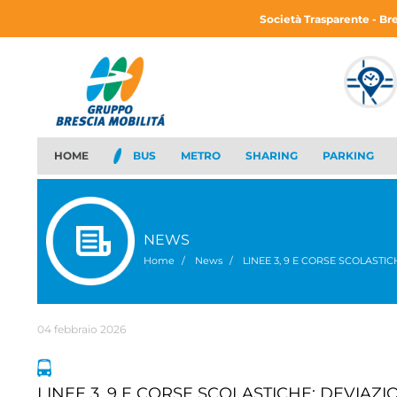
Società Trasparente - Br
HOME
BUS
METRO
SHARING
PARKING
NEWS
Home
News
LINEE 3, 9 E CORSE SCOLASTI
04 febbraio 2026
brescia,
03 agosto 2026
LINEE 3, 9 E CORSE SCOLASTICHE: DEVIAZ