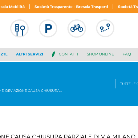
|
|
escia Mobilità
Società Trasparente - Brescia Trasporti
Società Tr
ZTL
ALTRI SERVIZI
CONTATTI
SHOP ONLINE
FAQ
TUTTE LE
CHE: DEVIAZIONE CAUSA CHIUSURA...
brescia,
31 luglio 2026
brescia,
3
IONE CAUSA CHIUSURA PARZIALE DI VIA MILANO