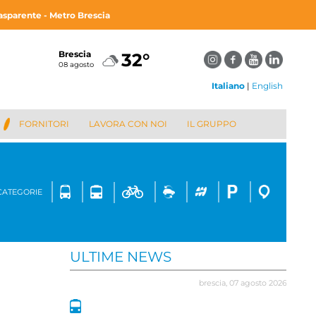
asparente - Metro Brescia
Brescia
32°
08 agosto
Italiano
|
English
FORNITORI
LAVORA CON NOI
IL GRUPPO
 CATEGORIE
ULTIME NEWS
0 luglio 2026
brescia,
07 agosto 2026