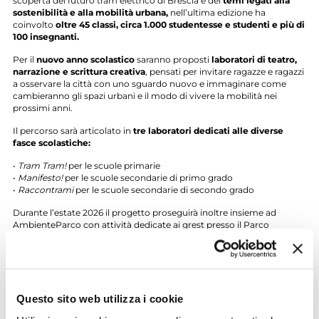
scoperta del futuro tram elettrico di Brescia e dei
temi legati alla
sostenibilità e alla mobilità urbana,
nell’ultima edizione ha
coinvolto
oltre 45 classi, circa 1.000 studentesse e studenti e più di
100 insegnanti.
Per il
nuovo anno scolastico
saranno proposti
laboratori di teatro,
narrazione e scrittura creativa
, pensati per invitare ragazze e ragazzi
a osservare la città con uno sguardo nuovo e immaginare come
cambieranno gli spazi urbani e il modo di vivere la mobilità nei
prossimi anni.
Il percorso sarà articolato in
tre laboratori dedicati alle diverse
fasce scolastiche:
•
Tram Tram!
per le scuole primarie
•
Manifesto!
per le scuole secondarie di primo grado
•
Raccontrami
per le scuole secondarie di secondo grado
Durante l’estate 2026 il progetto proseguirà inoltre insieme ad
AmbienteParco con attività dedicate ai grest presso il Parco
dell’Acqua. Le
attività della nuova edizione
di TramSchool saranno
presentate alla città il 20 settembre 2026
con un’anteprima
pubblica dedicata al progetto.
Partecipazione su prenotazione per l’anno scolastico 2026 / 2027
fino a esaurimento posti.
Questo sito web utilizza i cookie
Per informazioni e prenotazioni: