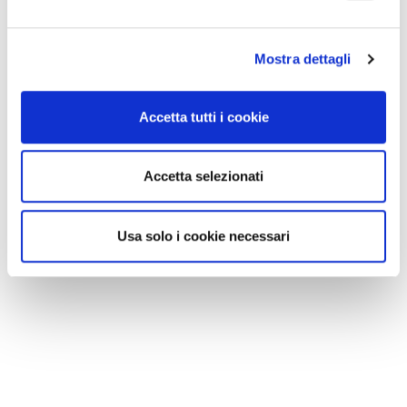
brescia,
07 agosto 2026
Mostra dettagli
OFFICINA BRESCIA TRASPORTI: CHIUSURA AL PUBBLICO
DALL’8 AL...
Accetta tutti i cookie
"Si informa che da sabato 8 agosto a sabato 22 agosto 2026 compreso
lofficina di Brescia Trasporti in via San Donino sar chiusa al pubblico. "Il...
Accetta selezionati
Usa solo i cookie necessari