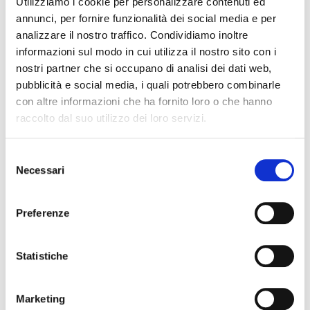
Utilizziamo i cookie per personalizzare contenuti ed
ufficioscuole@teatrotelaio.it
oppure Stefania Landi – tel. 030 46535 /
annunci, per fornire funzionalità dei social media e per
347 073 7907
analizzare il nostro traffico. Condividiamo inoltre
Scarica il comunicato
informazioni sul modo in cui utilizza il nostro sito con i
nostri partner che si occupano di analisi dei dati web,
Per ulteriori info
pubblicità e social media, i quali potrebbero combinarle
Customer Care Brescia Mobilità
con altre informazioni che ha fornito loro o che hanno
Tel. 030 3061200 - attivo tutti i giorni, domeniche e festività incluse,
raccolto dal suo utilizzo dei loro servizi.
dalle ore 7.30 alle ore 22.00
customercare@bresciamobilita.it
www.facebook.com/bresciamobilita
Selezione
www.instagram.com/bresciamobilita
Necessari
del
ULTIME NEWS
consenso
brescia,
07 agosto 2026
Preferenze
VENERDÌ 7 AGOSTO: DALLE ORE 18.00 SERVIZIO ATTIVO
Statistiche
SU TUTTA...
"Si informa che, oggi, venerd 7 agosto,il servizio metropolitana rimane
attivo su tutta la linea a partire dalle 18.00e fino al termine del servizio.
Marketing