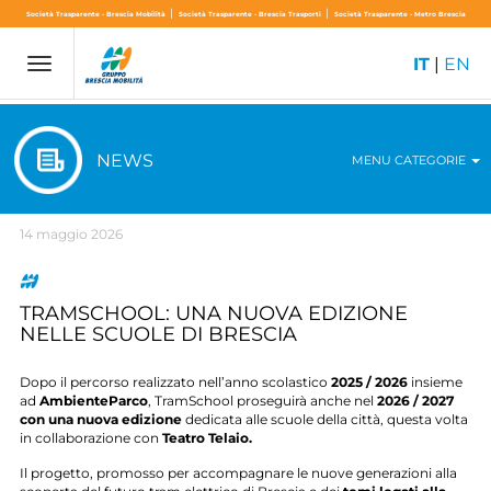
|
|
Società Trasparente - Brescia Mobilità
Società Trasparente - Brescia Trasporti
Società Trasparente - Metro Brescia
IT
|
EN
Toggle
navigation
NEWS
MENU CATEGORIE
14 maggio 2026
TRAMSCHOOL: UNA NUOVA EDIZIONE
NELLE SCUOLE DI BRESCIA
Dopo il percorso realizzato nell’anno scolastico
2025 / 2026
insieme
ad
AmbienteParco
, TramSchool proseguirà anche nel
2026 / 2027
con una nuova edizione
dedicata alle scuole della città, questa volta
in collaborazione con
Teatro Telaio.
Il progetto, promosso per accompagnare le nuove generazioni alla